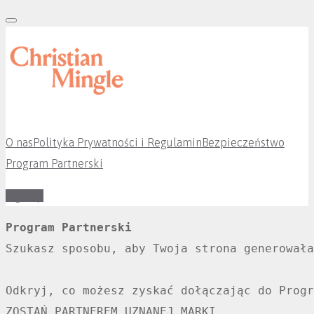
Skip
to
content
O nas
Polityka Prywatności i Regulamin
Bezpieczeństwo
Program Partnerski
Sign up
Affiliate
Program Partnerski
Szukasz sposobu, aby Twoja strona generowała
PL
Odkryj, co możesz zyskać dołączając do Progr
ZOSTAŃ PARTNEREM UZNANEJ MARKI
